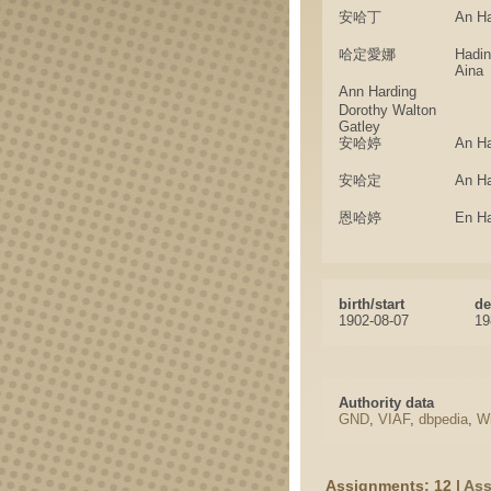
安哈丁
An H
哈定愛娜
Hadi
Aina
Ann Harding
Dorothy Walton
Gatley
安哈婷
An Ha
安哈定
An H
恩哈婷
En Ha
birth/start
de
1902-08-07
19
Authority data
GND
,
VIAF
,
dbpedia
,
Wi
Assignments: 12 |
Ass