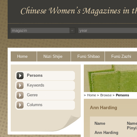
Home
Nüzi Shijie
Funü Shibao
Funü Zazhi
Persons
Keywords
Genre
>
Home
>
Browse
>
Persons
Columns
Ann Harding
Name
Nam
Piny
Ann Harding