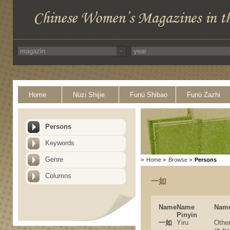
Home
Nüzi Shijie
Funü Shibao
Funü Zazhi
Persons
Keywords
Genre
>
Home
>
Browse
>
Persons
Columns
一如
Name
Name
Name
Pinyin
一如
Yiru
Othe