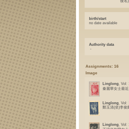
後名)
birth/start
no date available
Authority data
-
Assignments: 16
Image
Linglong
, Vol:
秦麗華女士最近
Linglong
, Vol:
鄭玉清(坐)李俊
Linglong
, Vol: