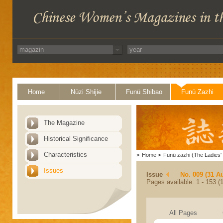
Home
Nüzi Shijie
Funü Shibao
Funü Zazhi
The Magazine
Historical Significance
Characteristics
>
Home
>
Funü zazhi (The Ladies' 
Issues
Issue
No. 009 (31 A
Pages available: 1 - 153 (1
All Pages