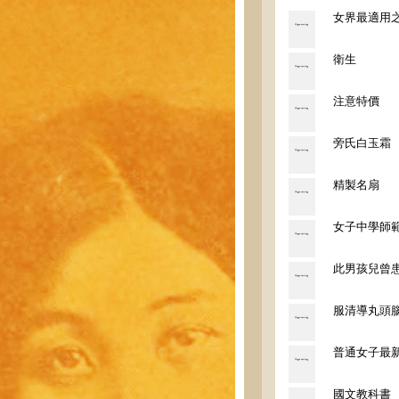
女界最適用
衛生
注意特價
旁氏白玉霜
精製名扇
女子中學師
此男孩兒曾
服清導丸頭
普通女子最
國文教科書