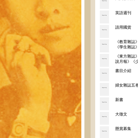
英語週刊
請用國貨
《教育雜誌
《學生雜誌
《東方雜誌
說月報》《
書目介紹
婦女雜誌五
新書
大徵文
懸賞募集