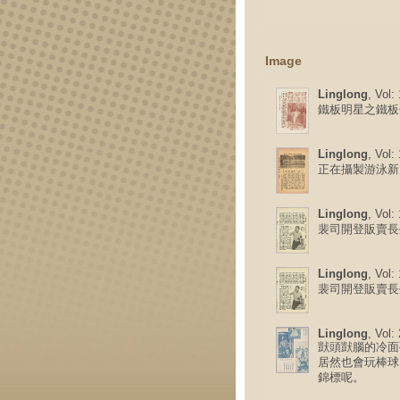
Image
Linglong
, Vol:
鐵板明星之鐵板
Linglong
, Vol:
正在攝製游泳新
Linglong
, Vol:
裴司開登販賣長
Linglong
, Vol:
裴司開登販賣長
Linglong
, Vol:
獃頭獃腦的冷面
居然也會玩棒球
錦標呢。