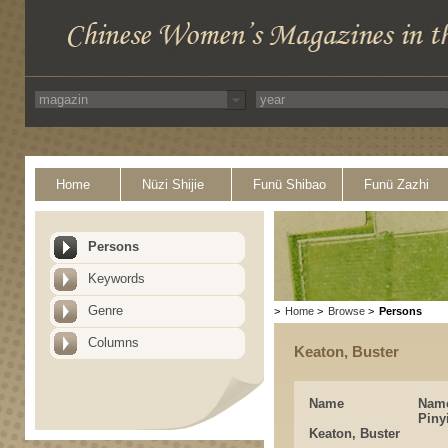
Home
Nüzi Shijie
Funü Shibao
Funü Zazhi
Persons
Keywords
Genre
>
Home
>
Browse
>
Persons
Columns
Keaton, Buster
Name
Nam
Piny
Keaton, Buster