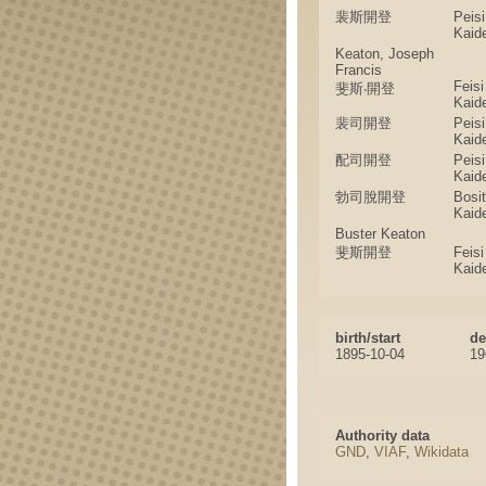
裴斯開登
Peisi
Kaid
Keaton, Joseph
Francis
Feisi
斐斯‧開登
Kaid
裴司開登
Peisi
Kaid
配司開登
Peisi
Kaid
勃司脫開登
Bosi
Kaid
Buster Keaton
斐斯開登
Feisi
Kaid
birth/start
de
1895-10-04
19
Authority data
GND
,
VIAF
,
Wikidata