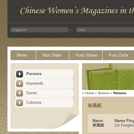
Home
Nüzi Shijie
Funü Shibao
Funü Zazhi
Persons
Keywords
Genre
>
Home
>
Browse
>
Persons
Columns
林風眠
Name
Name Piny
林風眠
Lin Fengmi