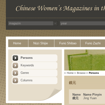
Home
Nüzi Shijie
Funü Shibao
Funü Zazhi
Persons
Keywords
Genre
>
Home
>
Browse
>
Persons
Columns
鏡元
Name
Name Pinyin
鏡元
Jing Yuan