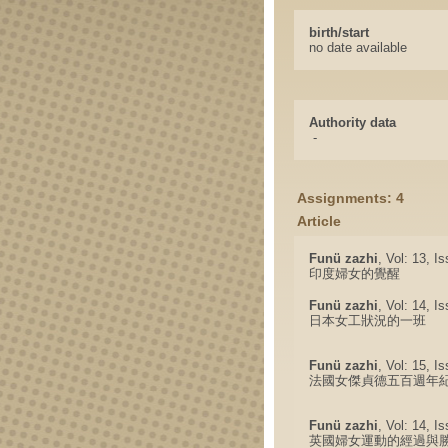
birth/start
no date available
Authority data
-
Assignments: 4
Article
Funü zazhi
, Vol: 13, I
印度婦女的覺醒
Funü zazhi
, Vol: 14, I
日本女工狀況的一班
Funü zazhi
, Vol: 15, I
法國女傑貞德五百週年
Funü zazhi
, Vol: 14, I
英國婦女運動的經過與