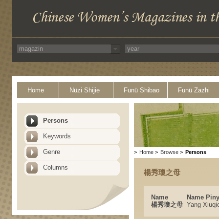
Home
Nüzi Shijie
Funü Shibao
Funü Zazhi
Persons
Keywords
Genre
>
Home
>
Browse
>
Persons
Columns
楊秀瓊之母
Name
Name Piny
楊秀瓊之母
Yang Xiuqi