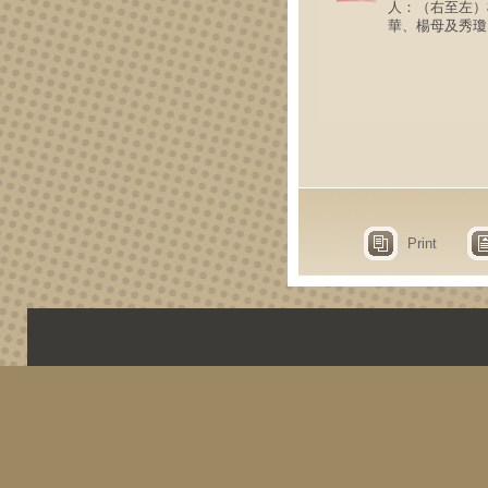
人：（右至左）
華、楊母及秀瓊
Print