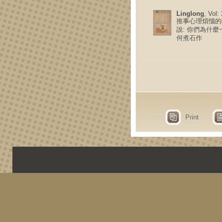
Linglong
, Vol:
推事心理煩惱的
說: 你們為什麼
何煮石作
Print