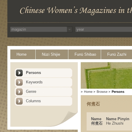
Home
Nüzi Shijie
Funü Shibao
Funü Zazhi
Persons
Keywords
Genre
>
Home
>
Browse
>
Persons
Columns
何煮石
Name
Name Pinyin
何煮石
He Zhushi