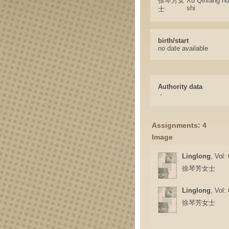
徐琴芳女
Xu Qinfang nu
shi
士
birth/start
no date available
Authority data
-
Assignments: 4
Image
Linglong
, Vol:
徐琴芳女士
Linglong
, Vol:
徐琴芳女士