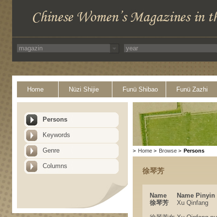
Home
Nüzi Shijie
Funü Shibao
Funü Zazhi
Persons
Keywords
Genre
>
Home
>
Browse
>
Persons
Columns
徐琴芳
Name
Name Pinyin
徐琴芳
Xu Qinfang