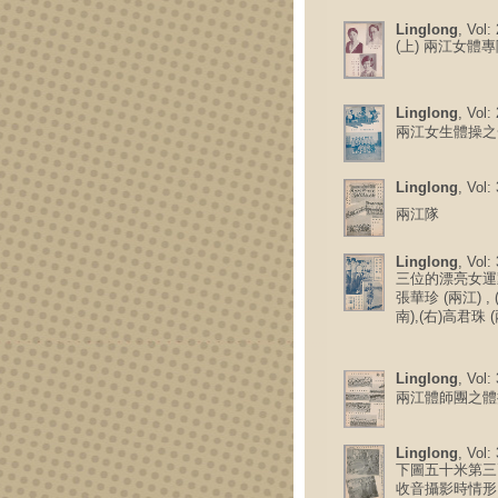
Linglong
, Vol:
(上) 兩江女體
Linglong
, Vol:
兩江女生體操之
Linglong
, Vol:
兩江隊
Linglong
, Vol:
三位的漂亮女運
張華珍 (兩江) ,
南),(右)高君珠 
Linglong
, Vol:
兩江體師團之體
Linglong
, Vol:
下圖五十米第三
收音攝影時情形