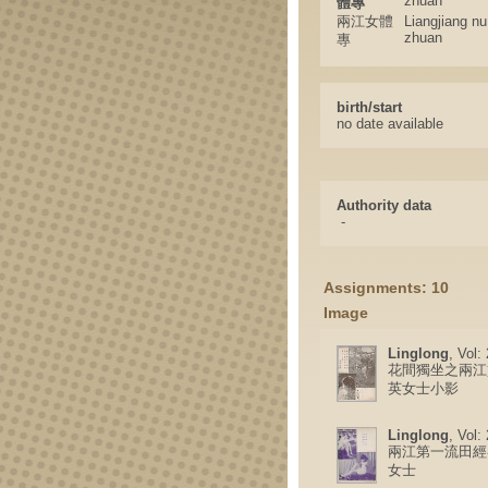
zhuan
體專
兩江女體
Liangjiang nu 
zhuan
專
birth/start
no date available
Authority data
-
Assignments: 10
Image
Linglong
, Vol:
花間獨坐之兩江
英女士小影
Linglong
, Vol:
兩江第一流田經
女士