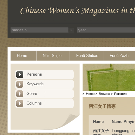
Home
Nüzi Shijie
Funü Shibao
Funü Zazhi
Persons
Keywords
Genre
>
Home
>
Browse
>
Persons
Columns
兩江女子體專
Name
Name Pinyi
兩江女子
Liangjiang nu 