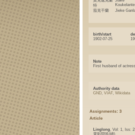
賈克寇克蘭
Jiake
Koukelante
特
茄克干蘭
Jieke Ganl
birth/start
de
1902-07-25
19
Note
First husband of actres
Authority data
GND
,
VIAF
,
Wikidata
Assignments: 3
Article
Linglong
, Vol: 1, Iss:
電影問答(續)