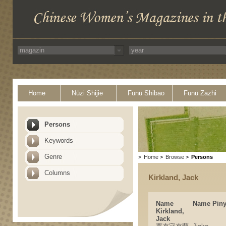
Home
Nüzi Shijie
Funü Shibao
Funü Zazhi
Persons
Keywords
Genre
>
Home
>
Browse
>
Persons
Columns
Kirkland, Jack
Name
Name Piny
Kirkland,
Jack