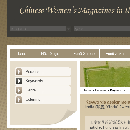
Home
Nüzi Shijie
Funü Shibao
Funü Zazhi
Persons
Keywords
Genre
>
Home
>
Browse
>
Keywords
Columns
Keywords assignmen
India (印度, Yindu)
24 ent
印度女界近聞節譯大陸報 - Indian
article:
Funü zazhi vol. 