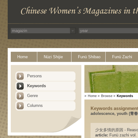
Home
Nüzi Shijie
Funü Shibao
Funü Zazhi
Persons
Keywords
Genre
>
Home
>
Browse
>
Keywords
Columns
Keywords assignmen
adolescence, youth (青春
少女多情的原因 - Reasons w
article:
Funü zazhi vol. 