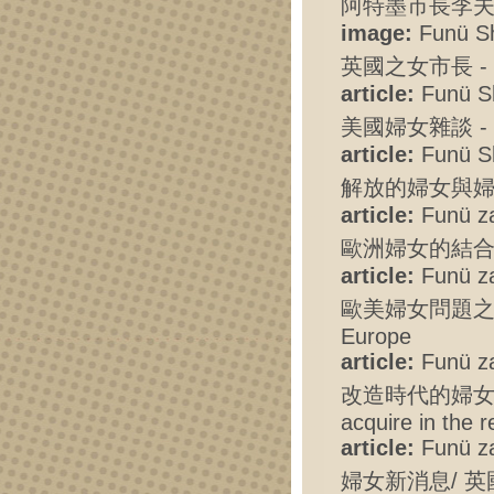
阿特墨市長李夫人 - 
image:
Funü Shi
英國之女市長 - The
article:
Funü Sh
美國婦女雜談 - A f
article:
Funü Sh
解放的婦女與婦女的解放 
article:
Funü zaz
歐洲婦女的結合 - Co
article:
Funü zaz
歐美婦女問題之新現象 
Europe
article:
Funü zaz
改造時代的婦女應具什麼
acquire in the 
article:
Funü zaz
婦女新消息/ 英國