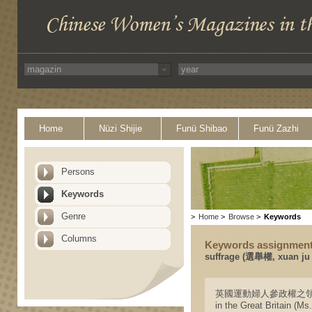
Home
Nüzi Shijie
Funü Shibao
Funü Zazhi
Persons
Keywords
Genre
>
Home
>
Browse
>
Keywords
Columns
Keywords assignmen
suffrage (選舉權, xuan ju
英國運動婦人參政權之領袖(芬克利
in the Great Britain (M