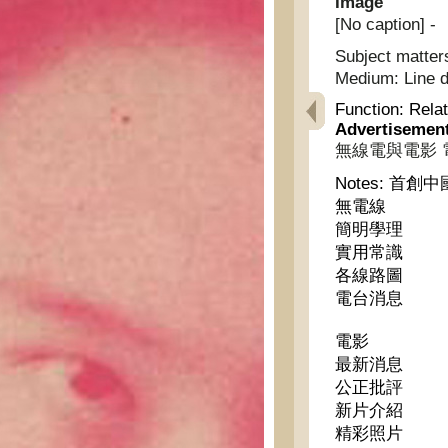
Image
[No caption] -
Subject matter
Medium:
Line 
Function:
Relat
Advertisemen
無線電與電影 電聲日報
Notes:
首創中
無電線
簡明學理
實用常識
各線路圖
電台消息
電影
最新消息
公正批評
新片介紹
精彩照片