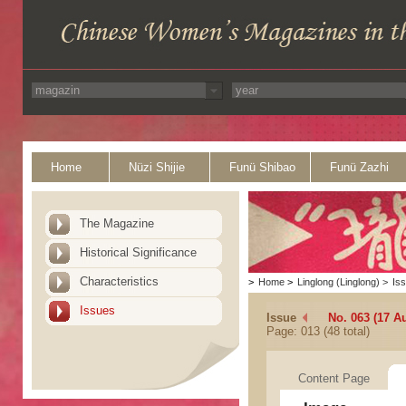
Home
Nüzi Shijie
Funü Shibao
Funü Zazhi
The Magazine
Historical Significance
Characteristics
>
Home
>
Linglong (Linglong)
>
Is
Issues
Issue
No. 063 (17 A
Page: 013 (48 total)
Content Page