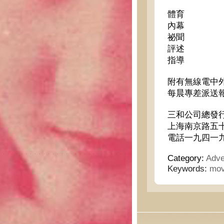
體育
內幕
祕聞
評述
指導
附有無線電中
每晨專差派送
三和公司總發
上海南京路五
電話一九四一
Category:
Adve
Keywords:
mov