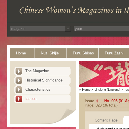
Home
Nüzi Shijie
Funü Shibao
Funü Zazhi
The Magazine
Historical Significance
Characteristics
>
Home
>
Linglong (Linglong)
>
Is
Issues
Issue
No. 003 (01 Ap
Page: 023 (36 total)
Content Page