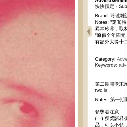
Advertisemen
快快預定 - Subsc
Brand:
玲瓏雜誌 -
Notes:
"定閱
異常玲瓏，取材
"原價全年四
有額外大獎十二
Category:
Adve
Keywords:
adv
第二期開獎末尾號碼為 -
two is
Notes:
第一期
領獎者注意
(一) 獲獎諸
品，可以不領