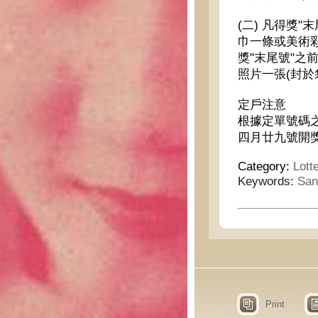
(二) 凡得獎"末
巾一條或美術彩
獎"末尾號"之前
照片一張(封於
定戶注意
根據定單號碼
四月廿九號開
Category:
Lott
Keywords:
San
Print