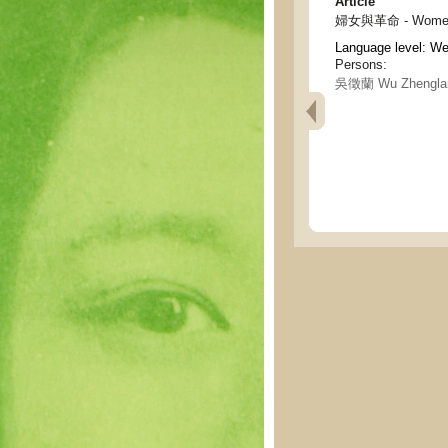
Article
婦女與革命 - Women a
Language level: W
Persons:
吳徵蘭 Wu Zhengla