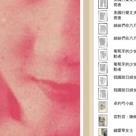
窩會
美國行樂丈
窩會
姊妹們在六
姊妹們在六
葡萄牙的少女
動者
葡萄牙的少女
動者
我國留日婦
我國留日婦
卓灼芍小姐
背對背：陳柳
錢愛華女士