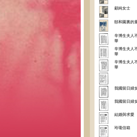
顧純女士
頤和園裏的
辛博生夫人
華
辛博生夫人
華
辛博生夫人
華
我國留日婦
我國留日婦
結婚與求愛
玲瓏信箱