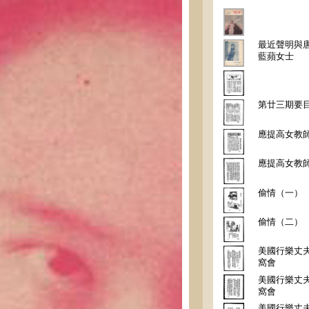
最近聲明與
藍蘋女士
第廿三期要
應提高女教
應提高女教
偷情（一）
偷情（二）
美國行樂丈
窩會
美國行樂丈
窩會
美國行樂丈