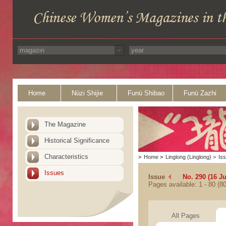
Home
Nüzi Shijie
Funü Shibao
Funü Zazhi
The Magazine
Historical Significance
Characteristics
>
Home
>
Linglong (Linglong)
>
Is
Issues
Issue
No. 290 (16 J
Pages available: 1 - 80 (80
All Pages