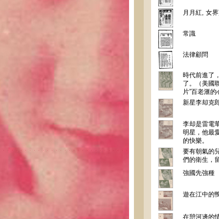
月月紅, 女
常識
法律顧問
時代前進了
了。（美國
片”百老滙的
新星李却克
李却是雷電
明星，他最
的快樂。
要有朝氣的
們的衛生，
強國先強種
遊在江中的
在憩河邊的