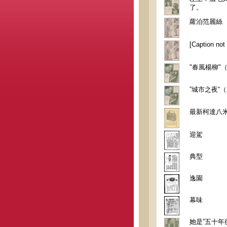
了。
蘿泊范麗絲
[Caption not 
"春風楊柳"
”城市之夜“
最新柯達八
迎駕
典型
逸園
幕味
她是”五十年