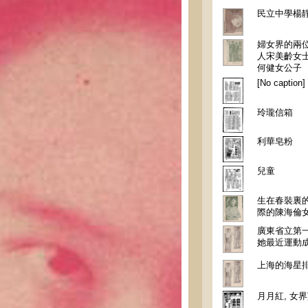
民立中學楊
婦女界的兩
人宋美齡女
何健女公子
[No caption]
玲瓏信箱
利華皂粉
兒童
生在春裝裏
際的陳海倫
廣東省立第
她最近運動
上海的海星
月月紅, 女