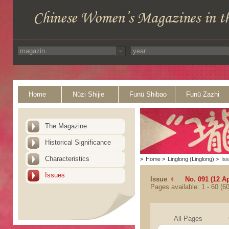
Home
Nüzi Shijie
Funü Shibao
Funü Zazhi
The Magazine
Historical Significance
Characteristics
>
Home
>
Linglong (Linglong)
>
Is
Issues
Issue
No. 091 (12 Ap
Pages available: 1 - 60 (60
All Pages