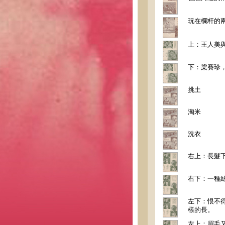
玩在欄杆的
上：王人美與
下：梁賽珍，
挑土
淘米
洗衣
右上：長髮
右下：一種
左下：恨不
樣的長。
左上：眉毛