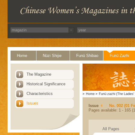
Home
Nüzi Shijie
Funü Shibao
Funü Zazhi
The Magazine
Historical Significance
Characteristics
>
Home
>
Funü zazhi (The Ladies' 
Issues
Issue
No. 002 (01 F
Pages available: 1 - 165 (1
All Pages