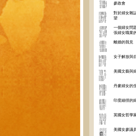
參政會
對於婦女雜
望
一個婦女問題
張婦女職業的
離婚的我見
女子解放與
美國文藝與
丹麥婦女的
印度細徑的
英國女哲學
美國女參議