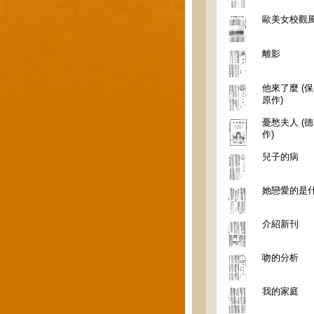
歐美女校觀
離影
他來了麼 (
原作)
憂愁夫人 (
作)
兒子的病
她戀愛的是
介紹新刊
吻的分析
我的家庭