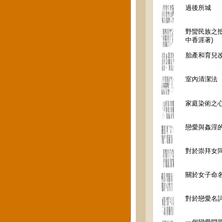
過後所城
野蠻民族之抵
中香涯著)
胎產和育兒
室內清潔法
家庭染術之
戀愛與姦淫
對於崇拜女
關於女子命
對於戀愛名