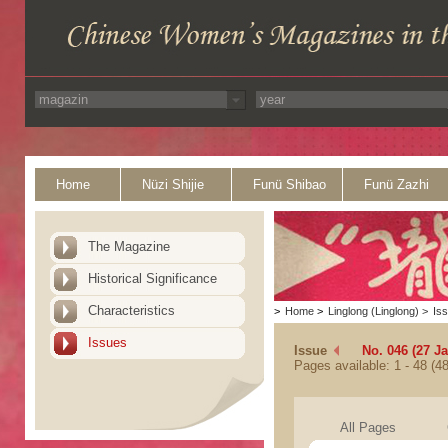
Home
Nüzi Shijie
Funü Shibao
Funü Zazhi
The Magazine
Historical Significance
Characteristics
>
Home
>
Linglong (Linglong)
>
Is
Issues
Issue
No. 046 (27 J
Pages available: 1 - 48 (48
All Pages