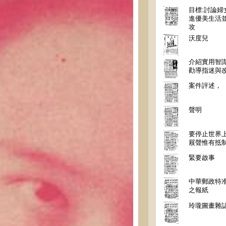
目標:討論婦
進優美生活
攻
沃度兒
介紹實用智
勸導指迷與
案件評述，
聲明
要停止世界
屐聲惟有抵
緊要啟事
中華郵政特
之報紙
玲瓏圖畫雜