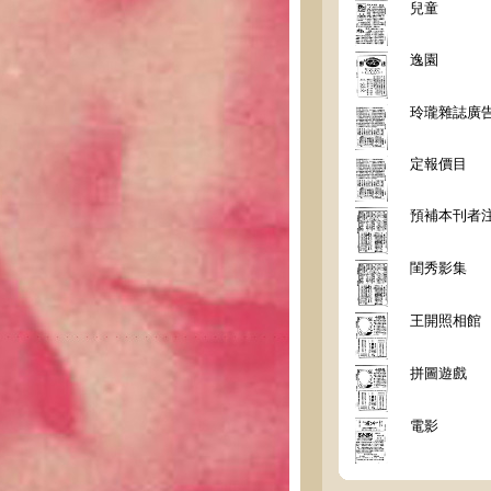
兒童
逸園
玲瓏雜誌廣
定報價目
預補本刊者
閨秀影集
王開照相館
拼圖遊戲
電影