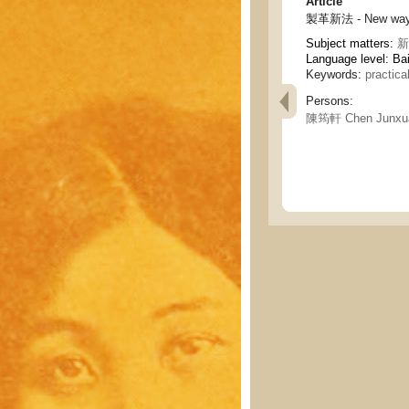
Article
製革新法 - New ways 
Subject matters:
新
Language level: Ba
Keywords:
practica
Persons:
陳筠軒 Chen Junxu