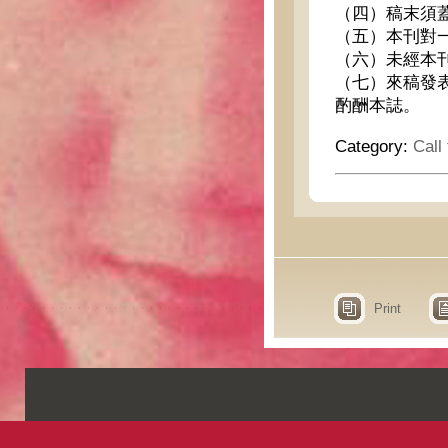
（四）稿末須
（五）本刊對
（六）未經本
（七）來稿發
酌酬本誌。
Category:
Call
Print