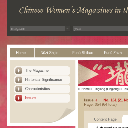
Home
Nüzi Shijie
Funü Shibao
Funü Zazhi
The Magazine
Historical Significance
Characteristics
>
Home
>
Linglong (Linglong)
>
Is
Issues
Issue
No. 161 (21 N
Page: 054 (64 total)
Content Page