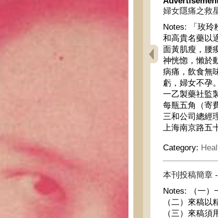
Advertisemen
婦女隱痛之救星
Notes:
「玫玲
和高貴名藥以
面黃肌瘦，腰
神恍惚，懶於
病痛，飲食無
虧，婦女不孕
一乙製藥社監
每瓶五角（寄
三和公司總經
上海南京路五
Category:
Heal
本刊投稿簡章 -
Notes:
（一）
（二）來稿以
（三）來稿須