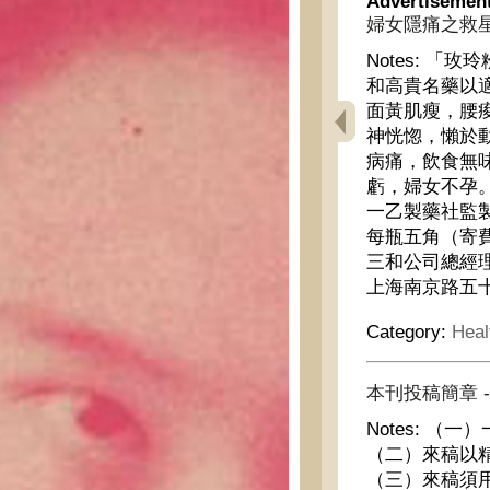
Advertisemen
婦女隱痛之救星
Notes:
「玫玲
和高貴名藥以
面黃肌瘦，腰
神恍惚，懶於
病痛，飲食無
虧，婦女不孕
一乙製藥社監
每瓶五角（寄
三和公司總經
上海南京路五
Category:
Heal
本刊投稿簡章 -
Notes:
（一）
（二）來稿以
（三）來稿須