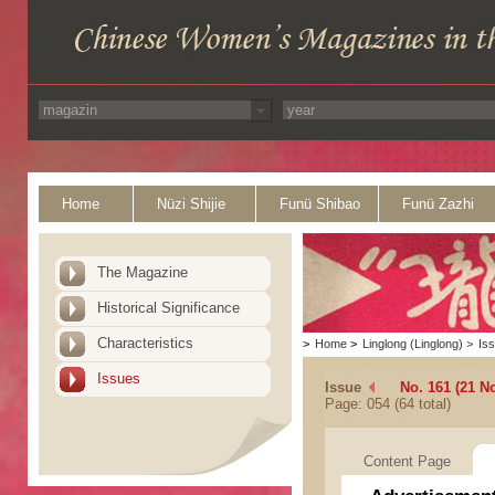
Home
Nüzi Shijie
Funü Shibao
Funü Zazhi
The Magazine
Historical Significance
Characteristics
>
Home
>
Linglong (Linglong)
>
Is
Issues
Issue
No. 161 (21 N
Page: 054 (64 total)
Content Page