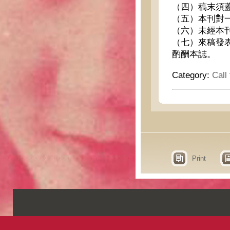
（四）稿末須
（五）本刊對
（六）未經本
（七）來稿發
酌酬本誌。
Category:
Call
Print