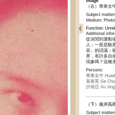
Image
（右）華東女中
Subject matter
Medium:
Phot
Function:
Unrel
Additional info
從深閨到運動
人；一面是馳
容」的誹議；
界，有許多自
現象嗎？這種
Persons:
華東女中 Huadon
葛春英 Ge Chun
許靖亞 Xu Jing
（下）南岸高商
Subject matter