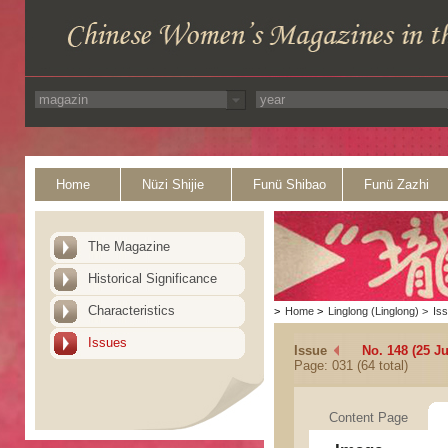
Home
Nüzi Shijie
Funü Shibao
Funü Zazhi
The Magazine
Historical Significance
Characteristics
>
Home
>
Linglong (Linglong)
>
Is
Issues
Issue
No. 148 (25 Ju
Page: 031 (64 total)
Content Page