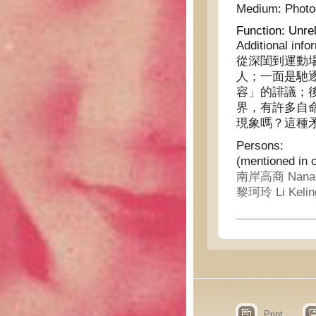
Medium:
Phot
Function:
Unrel
Additional info
從深閨到運動
人；一面是馳
容」的誹議；
界，有許多自
現象嗎？這種
Persons:
(mentioned in 
南岸高商 Nanan 
黎珂玲 Li Kelin
Print