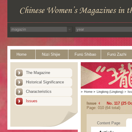
Home
Nüzi Shijie
Funü Shibao
Funü Zazhi
The Magazine
Historical Significance
Characteristics
>
Home
>
Linglong (Linglong)
>
Is
Issues
Issue
No. 117 (25 Oc
Page: 010 (64 total)
Content Page