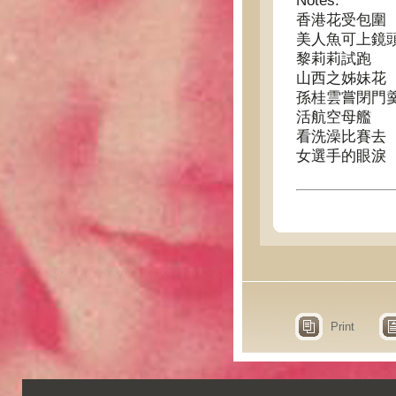
Notes:
香港花受包圍
美人魚可上鏡
黎莉莉試跑
山西之姊妹花
孫桂雲嘗閉門
活航空母艦
看洗澡比賽去
女選手的眼淚
Print