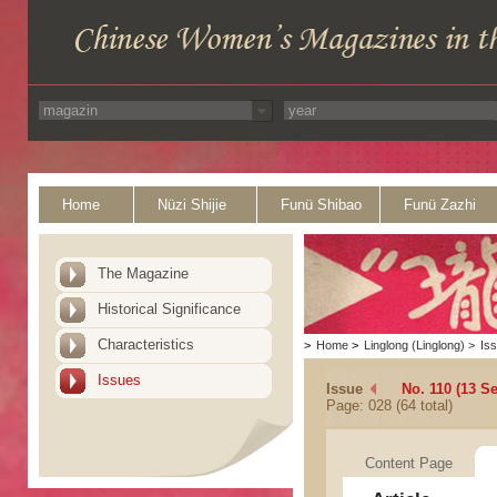
Home
Nüzi Shijie
Funü Shibao
Funü Zazhi
The Magazine
Historical Significance
Characteristics
>
Home
>
Linglong (Linglong)
>
Is
Issues
Issue
No. 110 (13 S
Page: 028 (64 total)
Content Page