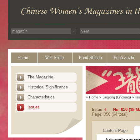
Home
Nüzi Shijie
Funü Shibao
Funü Zazhi
The Magazine
Historical Significance
Characteristics
>
Home
>
Linglong (Linglong)
>
Is
Issues
Issue
No. 050 (18 M
Page: 056 (64 total)
Content Page