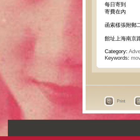
每日寄到
寄費在內
函索樣張附郵
館址上海南京
Category:
Adve
Keywords:
mov
Print