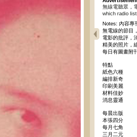
Advertisemen
無線電聽眾，電影
which radio li
Notes:
內容專
無電線的節目
電影的批評，
精美的照片，
每日有圖畫附
特點
紙色六種
編排新奇
印刷美麗
材料佳妙
消息靈通
每晨出版
本張四分
每月七角
三月二元