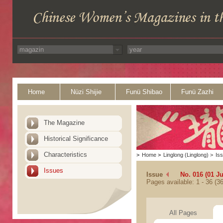
Home
Nüzi Shijie
Funü Shibao
Funü Zazhi
The Magazine
Historical Significance
Characteristics
>
Home
>
Linglong (Linglong)
>
Is
Issues
Issue
No. 016 (01 Ju
Pages available: 1 - 36 (36
All Pages