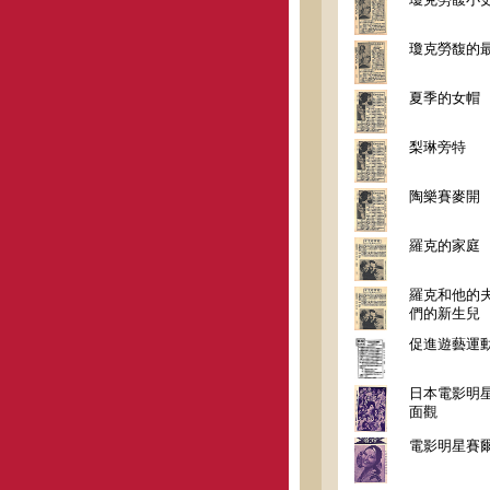
瓊克勞馥的
夏季的女帽
梨琳旁特
陶樂賽麥開
羅克的家庭
羅克和他的
們的新生兒
促進遊藝運
日本電影明
面觀
電影明星賽