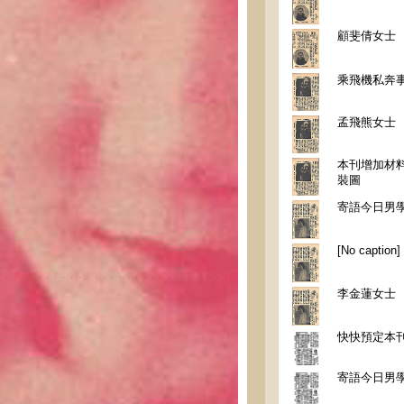
顧斐倩女士
乘飛機私奔
孟飛熊女士
本刊增加材料
裝圖
寄語今日男
[No caption]
李金蓮女士
快快預定本
寄語今日男