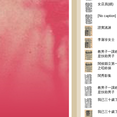
女店員(續)
[No caption]
證實謠諑
李蓮珍女士
教男子一課經
是扶助男子
閩侯縣立第
之啞鈴操
閨秀影集
教男子一課經
是扶助男子
我已三十歲
我已三十歲