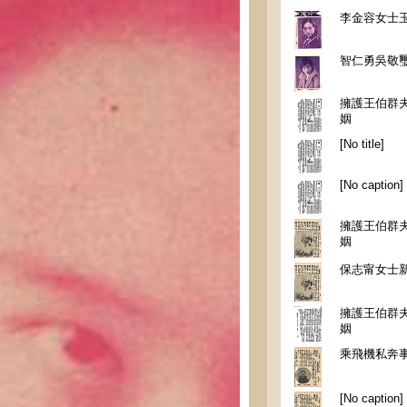
李金容女士
智仁勇吳敬
擁護王伯群
姻
[No title]
[No caption]
擁護王伯群
姻
保志甯女士
擁護王伯群
姻
乘飛機私奔
[No caption]