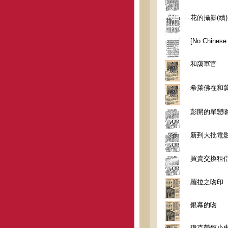
花的攝影(續)
[No Chinese t
和藹軍官
希萊佛在和
彭開的單戀
新到大批電
買賣交換租
羅拉之吻印
銀幕的吻
瓊克勞馥小