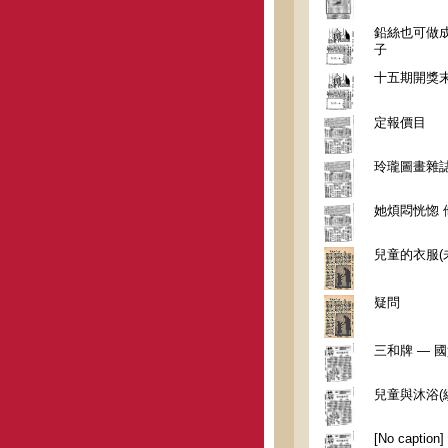
鉛絲也可做
子
十五期開獎
定報價目
玲瓏圖畫雜
她煩悶恍惚 
兒童的衣服(
疑問
三和牌 — 
兒童與沐浴(
[No caption]