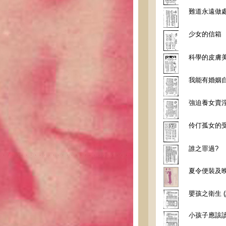
難道永遠做處
少女的信箱
科學的皮膚
我能有婚姻
強迫養女賣
伶仃孤女的
誰之罪過?
夏令便裝及
嬰孩之衛生 (
小孩子應該