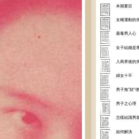
本期要目
女權運動的
最毒男人心
女子結婚是
入商界後的
婦女十不
男子無"財"
男子之心理
怎樣結識男朋
如何解決