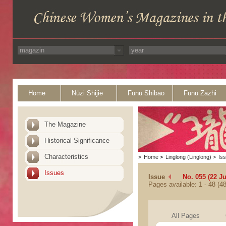
Home
Nüzi Shijie
Funü Shibao
Funü Zazhi
The Magazine
Historical Significance
Characteristics
>
Home
>
Linglong (Linglong)
>
Is
Issues
Issue
No. 055 (22 J
Pages available: 1 - 48 (48
All Pages