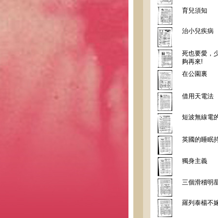
育兒須知
治小兒疾病
死也要愛，
夠再來!
在公園裏
借用天電法
短波無線電
英國的睡眠
獨身主義
三個滑稽明
羅列泰楊不