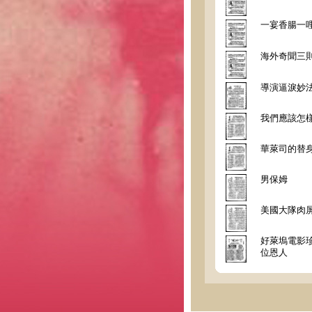
一宴香腸一
海外奇聞三
導演逼淚妙
我們應該怎
華萊司的替
男保姆
美國大隊肉
好萊塢電影
位恩人