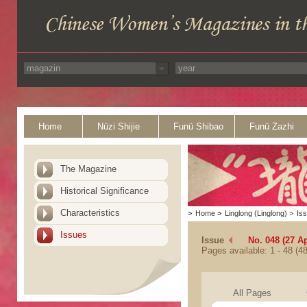
Home
Nüzi Shijie
Funü Shibao
Funü Zazhi
The Magazine
Historical Significance
Characteristics
>
Home
>
Linglong (Linglong)
>
Is
Issues
Issue
No. 048 (27 Ap
Pages available: 1 - 48 (48
All Pages