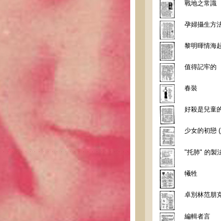
戰地之常識
孕婦攝生方
黎明暉情海
值得記牢的
春裝
好殺是兒童
少女的初戀 (
"托肺" 的製
犧牲
卓別林范朋
編輯者言