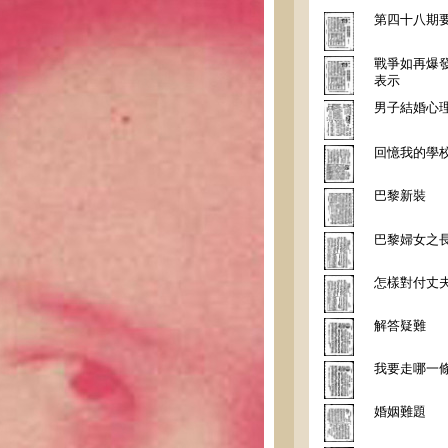
第四十八期
戰爭如再爆
表示
男子結婚心
回憶我的學
巴黎新裝
巴黎婦女之
怎樣對付丈
解答疑難
我要走哪一
婚姻難題