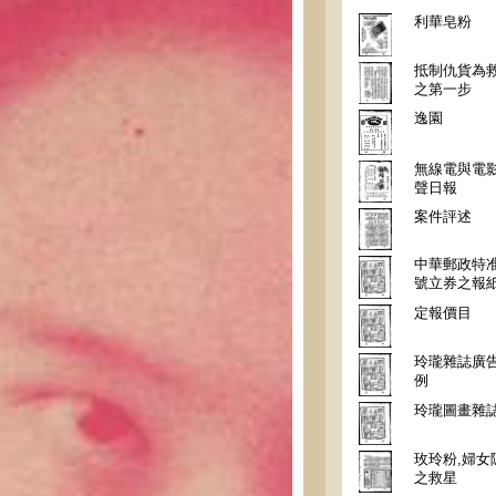
利華皂粉
抵制仇貨為
之第一步
逸園
無線電與電影
聲日報
案件評述
中華郵政特
號立券之報
定報價目
玲瓏雜誌廣
例
玲瓏圖畫雜
玫玲粉,婦女
之救星