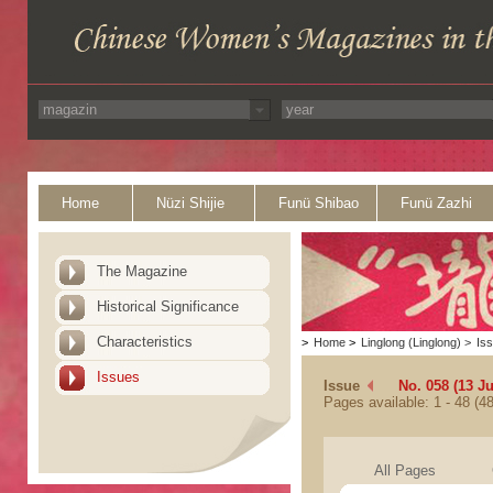
Home
Nüzi Shijie
Funü Shibao
Funü Zazhi
The Magazine
Historical Significance
Characteristics
>
Home
>
Linglong (Linglong)
>
Is
Issues
Issue
No. 058 (13 Ju
Pages available: 1 - 48 (48
All Pages