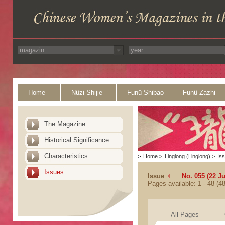
Home
Nüzi Shijie
Funü Shibao
Funü Zazhi
The Magazine
Historical Significance
Characteristics
>
Home
>
Linglong (Linglong)
>
Is
Issues
Issue
No. 055 (22 J
Pages available: 1 - 48 (48
All Pages