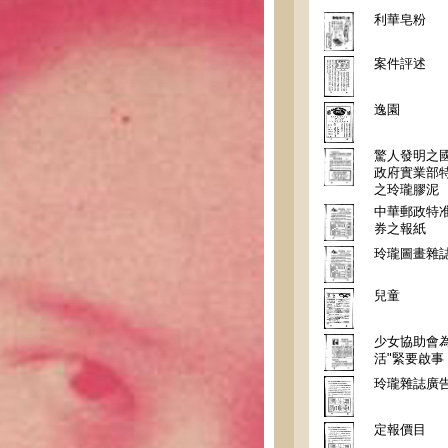
利華皂粉
案件評述
逸園
驚人發明之
政府實業部
之玲瓏膠泥
中華郵政特
券之報紙
玲瓏圖畫雜
兒童
少女協助會為
活"緊要啟事
玲瓏雜誌廣
定報價目